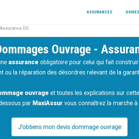
ASSURANCES
GUIDE
 Assurance DO
 Dommages Ouvrage - Assura
une
assurance
obligatoire pour celui qui fait construi
t ou la réparation des désordres relevant de la garan
 dommage ouvrage
et toutes les explications sur ce
-dessous par
MaxiAssur
vous connaîtrez la marche à s
J'obtiens mon devis dommage ouvrage