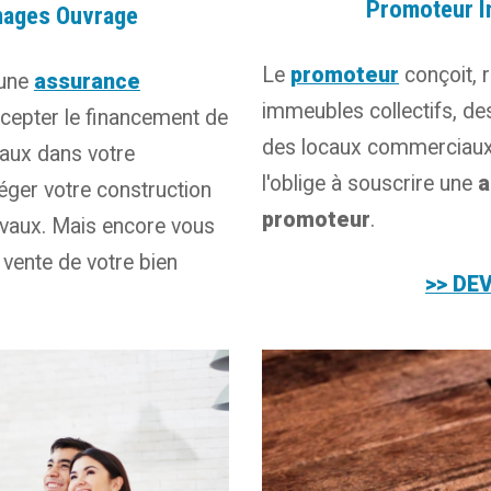
Promoteur I
mages Ouvrage
Le
promoteur
conçoit, 
 une
assurance
immeubles collectifs, de
ccepter le financement de
des locaux commerciaux.
aux dans votre
l'oblige à souscrire une
a
éger votre construction
promoteur
.
avaux. Mais encore vous
vente de votre bien
>> DE