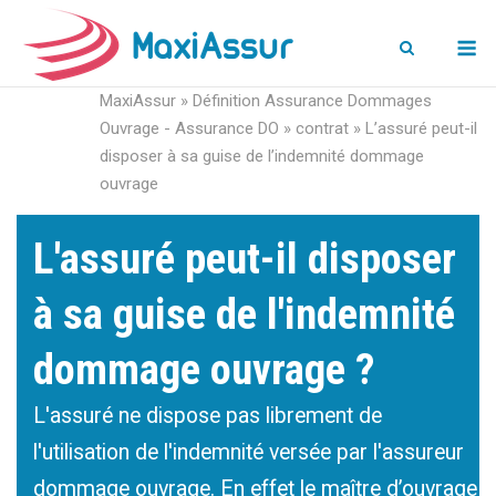
M
MaxiAssur
»
Définition Assurance Dommages
Ouvrage - Assurance DO
»
contrat
»
L’assuré peut-il
disposer à sa guise de l’indemnité dommage
ouvrage
L'assuré peut-il disposer
à sa guise de l'indemnité
dommage ouvrage ?
L'assuré ne dispose pas librement de
l'utilisation de l'indemnité versée par l'assureur
dommage ouvrage. En effet le maître d’ouvrage