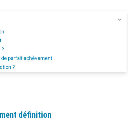
on
t
 ?
e de parfait achèvement
ction ?
ment définition