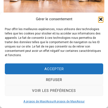
Gérer le consentement
Maître d’ouvrage : définition
Pour offrir les meilleures expériences, nous utilisons des technologies
telles que les cookies pour stocker et/ou accéder aux informations des
appareils. Le fait de consentir à ces technologies nous permettra de
Le maître d’ouvrage effectue la maîtrise
traiter des données telles que le comportement de navigation ou les ID
d'ouvrage MOA. Il est la personne pour qui
uniques sur ce site. Le fait de ne pas consentir ou de retirer son
consentement peut avoir un effet négatif sur certaines caractéristiques
sont réalisés les travaux de construction,
et fonctions.
ouvrage neuf, extension ou rénovation. Il
ACCEPTER
s'agit du donneur d'ordre. Cette personne
peut-être une personne physique ou morale
REFUSER
(société). Pour la réalisation des travaux, il
VOIR LES PRÉFÉRENCES
fait appel à des professionnels tel un
maître d'oeuvre, un bureau de contrôle
A propos de MaxiAssur
A propos de MaxiAssur
technique et à des entreprises de bâtiment.