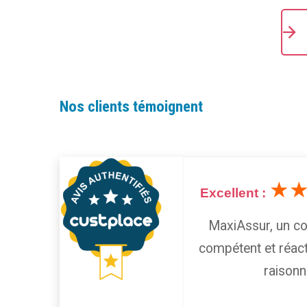
Nos clients témoignent
★★★★★
★
llent :
5/5
Excellent :
ontact avec une personne
MaxiAssur, un cou
que pour poser des questions,
compétent et réact
réponses précises.
raisonn