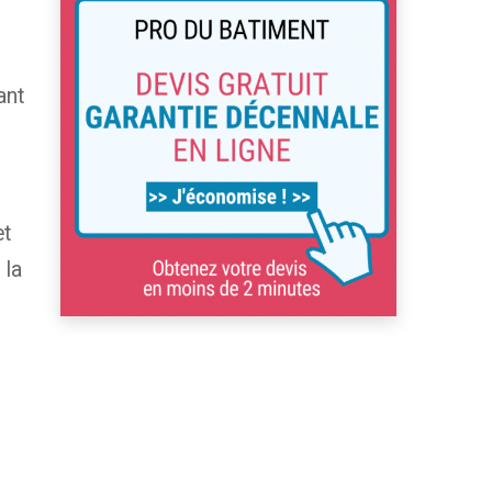
ant
et
 la