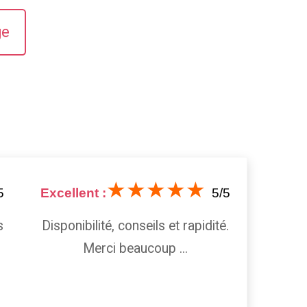
ge
★★★★★
5
Excellent :
5/5
Excell
s
Disponibilité, conseils et rapidité.
Ass
Merci beaucoup ...
rigou