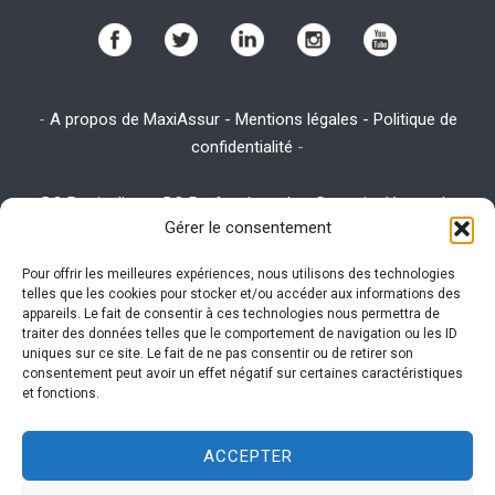
-
A propos de MaxiAssur - Mentions légales - Politique de
confidentialité
-
-
DO Particuliers
-
DO Professionnels
-
Garantie décennale
-
Gérer le consentement
Assurance emprunteur
-
Assurance habitation
-
Assurance RC
Pro
Pour offrir les meilleures expériences, nous utilisons des technologies
telles que les cookies pour stocker et/ou accéder aux informations des
appareils. Le fait de consentir à ces technologies nous permettra de
traiter des données telles que le comportement de navigation ou les ID
Ce site utilise des cookies. Visitez la page
utilisation des
uniques sur ce site. Le fait de ne pas consentir ou de retirer son
cookies
expliquant la politique des cookies pour plus
consentement peut avoir un effet négatif sur certaines caractéristiques
et fonctions.
d'informations sur leur gestion.
ACCEPTER