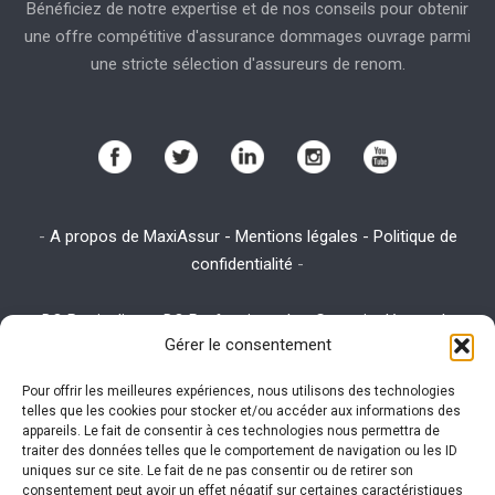
Bénéficiez de notre expertise et de nos conseils pour obtenir
une offre compétitive d'assurance dommages ouvrage parmi
une stricte sélection d'assureurs de renom.
-
A propos de MaxiAssur - Mentions légales - Politique de
confidentialité
-
-
DO Particuliers
-
DO Professionnels
-
Garantie décennale
-
Gérer le consentement
Assurance emprunteur
-
Assurance habitation
-
Assurance RC
Pro
Pour offrir les meilleures expériences, nous utilisons des technologies
telles que les cookies pour stocker et/ou accéder aux informations des
appareils. Le fait de consentir à ces technologies nous permettra de
traiter des données telles que le comportement de navigation ou les ID
Ce site utilise des cookies. Visitez la page
utilisation des
uniques sur ce site. Le fait de ne pas consentir ou de retirer son
consentement peut avoir un effet négatif sur certaines caractéristiques
cookies
expliquant la politique des cookies pour plus