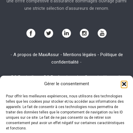
une offre compétitive d'assurance dommages ouvrage parmi
une stricte sélection d'assureurs de renom.
-
A propos de MaxiAssur - Mentions légales - Politique de
confidentialité
-
-
DO Particuliers
-
DO Professionnels
-
Garantie décennale
-
Gérer le consentement
Assurance emprunteur
-
Assurance habitation
-
Assurance RC
Pro
Pour offrir les meilleures expériences, nous utilisons des technologies
telles que les cookies pour stocker et/ou accéder aux informations des
appareils. Le fait de consentir à ces technologies nous permettra de
traiter des données telles que le comportement de navigation ou les ID
Ce site utilise des cookies. Visitez la page
utilisation des
uniques sur ce site. Le fait de ne pas consentir ou de retirer son
consentement peut avoir un effet négatif sur certaines caractéristiques
cookies
expliquant la politique des cookies pour plus
et fonctions.
d'informations sur leur gestion.