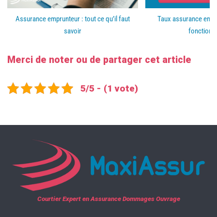
Assurance emprunteur : tout ce qu’il faut
Taux assurance empru
savoir
fonction
Merci de noter ou de partager cet article
5/5 - (1 vote)
Courtier Expert en Assurance Dommages Ouvrage