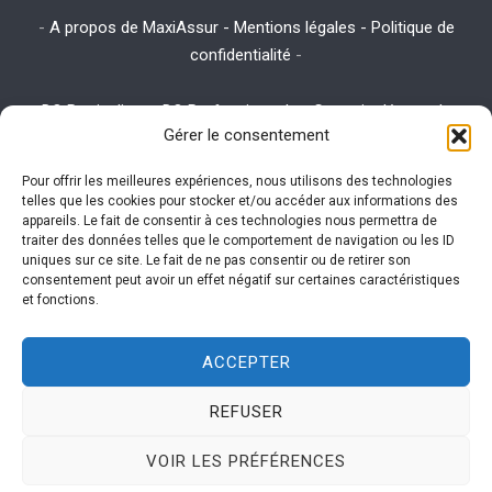
-
A propos de MaxiAssur - Mentions légales - Politique de
confidentialité
-
-
DO Particuliers
-
DO Professionnels
-
Garantie décennale
-
Gérer le consentement
Assurance emprunteur
-
Assurance habitation
-
Assurance RC
Pro
Pour offrir les meilleures expériences, nous utilisons des technologies
telles que les cookies pour stocker et/ou accéder aux informations des
appareils. Le fait de consentir à ces technologies nous permettra de
traiter des données telles que le comportement de navigation ou les ID
Ce site utilise des cookies. Visitez la page
utilisation des
uniques sur ce site. Le fait de ne pas consentir ou de retirer son
consentement peut avoir un effet négatif sur certaines caractéristiques
cookies
expliquant la politique des cookies pour plus
et fonctions.
d'informations sur leur gestion.
ACCEPTER
REFUSER
MaxiAssur Copyright © 2026 Tous droits réservés. Courtier en
VOIR LES PRÉFÉRENCES
Assurances pour particuliers et professionnels indépendant de tout