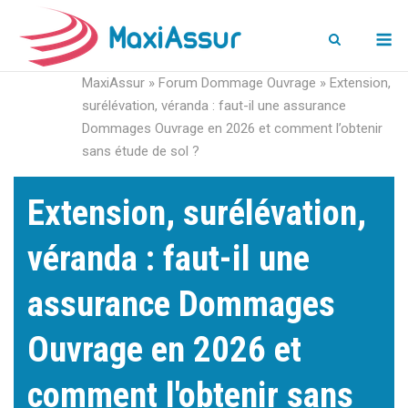
M
MaxiAssur
»
Forum Dommage Ouvrage
»
Extension,
surélévation, véranda : faut-il une assurance
Dommages Ouvrage en 2026 et comment l’obtenir
sans étude de sol ?
Extension, surélévation,
véranda : faut-il une
assurance Dommages
Ouvrage en 2026 et
comment l'obtenir sans