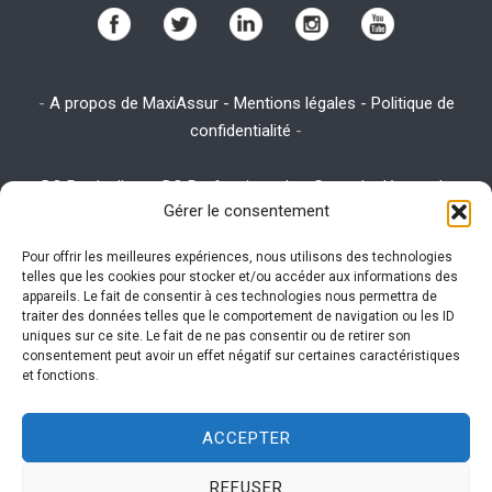
-
A propos de MaxiAssur - Mentions légales - Politique de
confidentialité
-
-
DO Particuliers
-
DO Professionnels
-
Garantie décennale
-
Gérer le consentement
Assurance emprunteur
-
Assurance habitation
-
Assurance RC
Pro
Pour offrir les meilleures expériences, nous utilisons des technologies
telles que les cookies pour stocker et/ou accéder aux informations des
appareils. Le fait de consentir à ces technologies nous permettra de
traiter des données telles que le comportement de navigation ou les ID
Ce site utilise des cookies. Visitez la page
utilisation des
uniques sur ce site. Le fait de ne pas consentir ou de retirer son
consentement peut avoir un effet négatif sur certaines caractéristiques
cookies
expliquant la politique des cookies pour plus
et fonctions.
d'informations sur leur gestion.
ACCEPTER
REFUSER