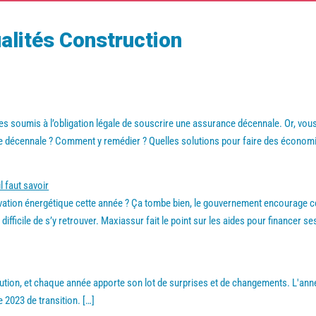
ualités Construction
es soumis à l’obligation légale de souscrire une assurance décennale. Or, vo
ce décennale ? Comment y remédier ? Quelles solutions pour faire des économie
l faut savoir
vation énergétique cette année ? Ça tombe bien, le gouvernement encourage ce
est difficile de s’y retrouver. Maxiassur fait le point sur les aides pour financer
ution, et chaque année apporte son lot de surprises et de changements. L'année
 2023 de transition.
[…]