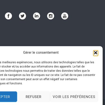
té
-
Gérer le consentement
les meilleures expériences, nous utilisons des technologies telles que les
abitation
-
Assurance RC Pro
 stocker et/ou accéder aux informations des appareils. Le fait de
ces technologies nous permettra de traiter des données telles que le
 de navigation ou les ID uniques sur ce site. Le fait de ne pas consentir
r son consentement peut avoir un effet négatif sur certaines
 plus d'informations sur leur gestion.
ques et fonctions.
EPTER
REFUSER
VOIR LES PRÉFÉRENCES