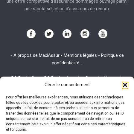
une offre compétitive d'assurance dommages ouvrage parmi
une stricte sélection d'assureurs de renom.
-
A propos de MaxiAssur - Mentions légales - Politique de
confidentialité
-
-
DO Particuliers
-
DO Professionnels
-
Garantie décennale
-
Gérer le consentement
Assurance emprunteur
-
Assurance habitation
-
Assurance RC
Pro
Pour offrir les meilleures expériences, nous utilisons des technologies
telles que les cookies pour stocker et/ou accéder aux informations des
appareils. Le fait de consentir à ces technologies nous permettra de
traiter des données telles que le comportement de navigation ou les ID
Ce site utilise des cookies. Visitez la page
utilisation des
uniques sur ce site. Le fait de ne pas consentir ou de retirer son
cookies
expliquant la politique des cookies pour plus
consentement peut avoir un effet négatif sur certaines caractéristiques
et fonctions.
d'informations sur leur gestion.