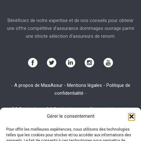
Bénéficiez de notre expertise et de nos conseils pour obtenir
une offre compétitive d'assurance dommages ouvrage parmi
une stricte sélection d'assureurs de renom.
-
A propos de MaxiAssur - Mentions légales - Politique de
confidentialité
-
-
DO Particuliers
-
DO Professionnels
-
Garantie décennale
-
Gérer le consentement
Assurance emprunteur
-
Assurance habitation
-
Assurance RC
Pro
Pour offrir les meilleures expériences, nous utilisons des technologies
telles que les cookies pour stocker et/ou accéder aux informations des
appareils. Le fait de consentir à ces technologies nous permettra de